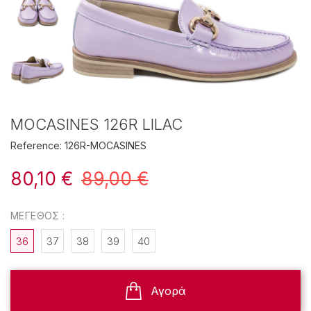
MOCASINES 126R LILAC
Reference:
126R-MOCASINES
80,10 €
89,00 €
ΜΈΓΕΘΟΣ :
36
37
38
39
40
Αγορά