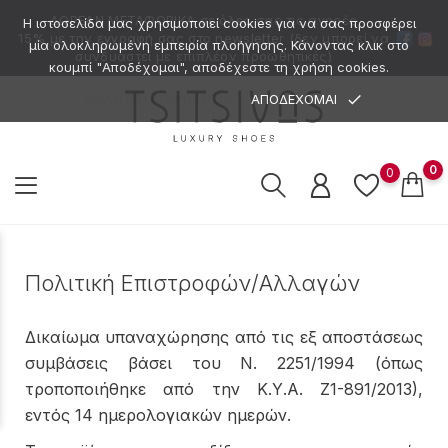
ΔΩΡΕΑΝ ΜΕΤΑΦΟΡΙΚΑ
σε όλες σας τις αγορές
Η ιστοσελίδα μας χρησιμοποιεί cookies για να σας προσφέρει
15% με την εγγραφή σας στο newsletter (δεν μπορεί να
μία ολοκληρωμένη εμπειρία πλοήγησης. Κάνοντας κλικ στο
συνδυαστεί με επιπλέον προωθητικές)
κουμπί "Αποδέχομαι", αποδέχεστε τη χρήση cookies.
done
ΑΠΟΔΕΧΟΜΑΙ
ΠΟΛΙΤΙΚΗ ΑΠΟΡΡΗΤΟΥ
0
0
Πολιτική Επιστροφών/Αλλαγών
Δικαίωμα υπαναχώρησης από τις εξ αποστάσεως
συμβάσεις βάσει του Ν. 2251/1994 (όπως
τροποποιήθηκε από την Κ.Υ.Α. Ζ1-891/2013),
εντός 14 ημερολογιακών ημερών.