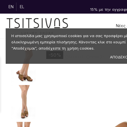
EN
EL
15% με την εγγραφή
Νέες 
Η ιστοσελίδα μας χρησιμοποιεί cookies για να σας προσφέρει μ
ολοκληρωμένη εμπειρία πλοήγησης. Κάνοντας κλικ στο κουμπί
"Αποδέχομαι", αποδέχεστε τη χρήση cookies.
-50%
ΑΠΟΔΕΧ
ΠΟΛΙΤΙΚΗ ΑΠΟΡΡΗΤΟΥ