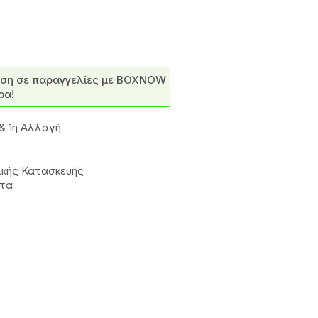
ση σε παραγγελίες με BOXNOW
ρα!
& 1η Αλλαγή
ικής Κατασκευής
ατα