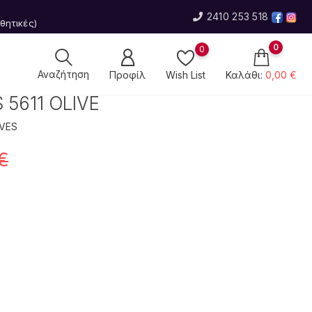
2410 253 518
θητικές)
0
0
Αναζήτηση
Wish List
Καλάθι:
0,00 €
Προφίλ
5611 OLIVE
OVES
€