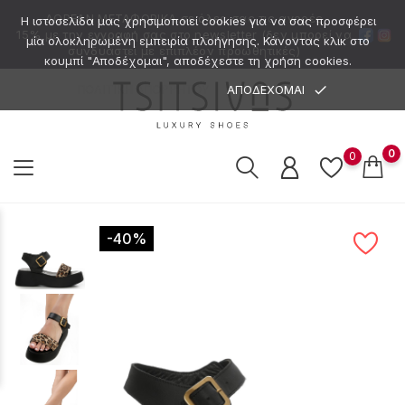
ΔΩΡΕΑΝ ΜΕΤΑΦΟΡΙΚΑ
σε όλες σας τις αγορές
Η ιστοσελίδα μας χρησιμοποιεί cookies για να σας προσφέρει
15% με την εγγραφή σας στο newsletter (δεν μπορεί να
μία ολοκληρωμένη εμπειρία πλοήγησης. Κάνοντας κλικ στο
συνδυαστεί με επιπλέον προωθητικές)
κουμπί "Αποδέχομαι", αποδέχεστε τη χρήση cookies.
done
ΑΠΟΔΕΧΟΜΑΙ
ΠΟΛΙΤΙΚΗ ΑΠΟΡΡΗΤΟΥ
0
0
-40%